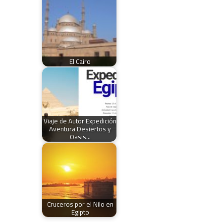
El Cairo
Viaje de Autor Expedición
Aventura Desiertos y
Oasis…
Cruceros por el Nilo en
Egipto