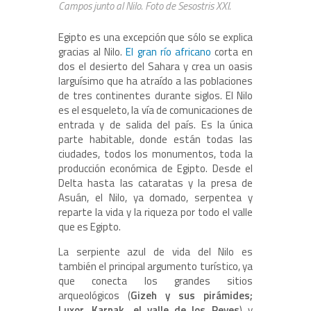
Campos junto al Nilo. Foto de Sesostris XXI.
Egipto es una excepción que sólo se explica
gracias al Nilo.
El gran río africano
corta en
dos el desierto del Sahara y crea un oasis
larguísimo que ha atraído a las poblaciones
de tres continentes durante siglos. El Nilo
es el esqueleto, la vía de comunicaciones de
entrada y de salida del país. Es la única
parte habitable, donde están todas las
ciudades, todos los monumentos, toda la
producción económica de Egipto. Desde el
Delta hasta las cataratas y la presa de
Asuán, el Nilo, ya domado, serpentea y
reparte la vida y la riqueza por todo el valle
que es Egipto.
La serpiente azul de vida del Nilo es
también el principal argumento turístico, ya
que conecta los grandes sitios
arqueológicos (
Gizeh y sus pirámides;
Luxor, Karnak, el valle de los Reyes
) y