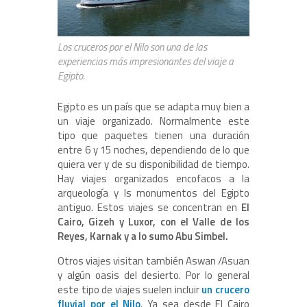
Los cruceros por el Nilo son una de las
experiencias más impresionantes del viaje a
Egipto.
Egipto es un país que se adapta muy bien a
un viaje organizado. Normalmente este
tipo que paquetes tienen una duración
entre 6 y 15 noches, dependiendo de lo que
quiera ver y de su disponibilidad de tiempo.
Hay viajes organizados encofacos a la
arqueología y ls monumentos del Egipto
antiguo. Estos viajes se concentran en
El
Cairo, Gizeh y Luxor, con el Valle de los
Reyes, Karnak y a lo sumo Abu Simbel.
Otros viajes visitan también Aswan /Asuan
y algún oasis del desierto. Por lo general
este tipo de viajes suelen incluir
un crucero
fluvial por el Nilo
. Ya sea desde El Cairo