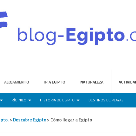
ALOJAMIENTO
IR A EGIPTO
NATURALEZA
ACTIVIDA
RÍO NILO
HISTORIA DE EGIPTO
DESTINOS DE PLAYAS
ipto.
>
Descubre Egipto
> Cómo llegar a Egipto