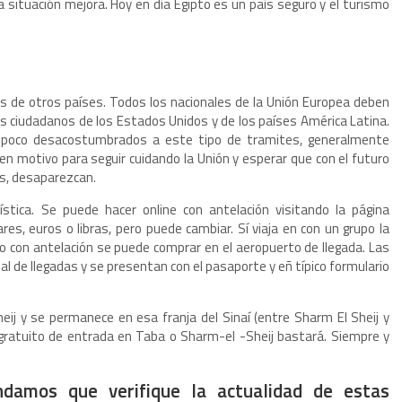
a situación mejora. Hoy en día Egipto es un país seguro y el turismo
os de otros países. Todos los nacionales de la Unión Europea deben
los ciudadanos de los Estados Unidos y de los países América Latina.
 poco desacostumbrados a este tipo de tramites, generalmente
n motivo para seguir cuidando la Unión y esperar que con el futuro
s, desaparezcan.
ística. Se puede hacer online con antelación visitando la página
es, euros o libras, pero puede cambiar. Sí viaja en con un grupo la
ido con antelación se puede comprar en el aeropuerto de llegada. Las
l de llegadas y se presentan con el pasaporte y eñ típico formulario
heij y se permanece en esa franja del Sinaí (entre Sharm El Sheij y
 gratuito de entrada en Taba o Sharm-el -Sheij bastará. Siempre y
damos que verifique la actualidad de estas