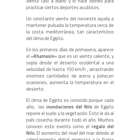
viento casi a diario y lo hace idóneo para
practicar ciertos deportes acuáticos.
Un constante viento del noroeste ayuda a
mantener pulsada la temperatura cerca de
la costa mediterránea, tan característico
del clima de Egipto.
En los primeros días de primavera, aparece
el
«Khamasin»
que es un viento caliente, y
sopla desde el desierto occidental a una
velocidad de hasta 150 km/h , arrastrando
enormes cantidades de arena y polvo,en
ocasiones, aumenta la temperatura en el
desierto.
El clima de Egipto es conocido porque cada
año, las
inundaciones del Nilo
de Egipto
repone el suelo y la vegetación. Esto le da al
país cosecha durante todo el año. Muchos
conocen este evento como el
regalo del
Nilo
. El aumento del nivel del mar debido al
calentamiento global amenaza a la franja