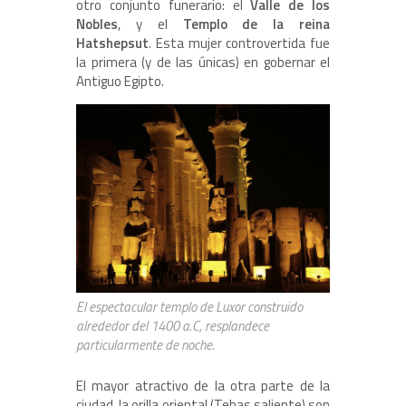
otro conjunto funerario: el
Valle de los
Nobles
, y el
Templo de la reina
Hatshepsut
. Esta mujer controvertida fue
la primera (y de las únicas) en gobernar el
Antiguo Egipto.
El espectacular templo de Luxor construido
alrededor del 1400 a.C, resplandece
particularmente de noche.
El mayor atractivo de la otra parte de la
ciudad, la orilla oriental (Tebas saliente) son