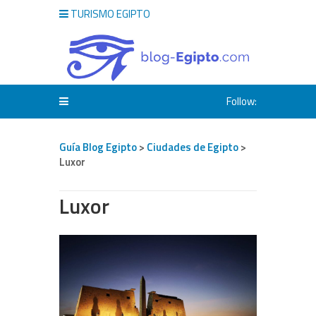
TURISMO EGIPTO
Follow:
Guía Blog Egipto
>
Ciudades de Egipto
>
Luxor
Luxor